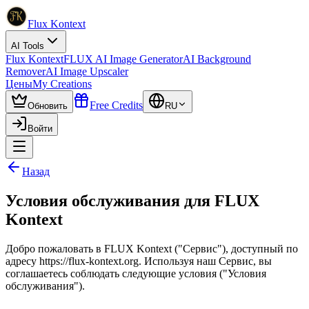
Flux Kontext
AI Tools
Flux Kontext
FLUX AI Image Generator
AI Background
Remover
AI Image Upscaler
Цены
My Creations
Free Credits
Обновить
RU
Войти
Назад
Условия обслуживания для FLUX
Kontext
Добро пожаловать в FLUX Kontext ("Сервис"), доступный по
адресу https://flux-kontext.org. Используя наш Сервис, вы
соглашаетесь соблюдать следующие условия ("Условия
обслуживания").