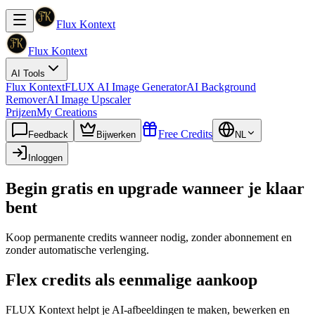
Flux Kontext
Flux Kontext
AI Tools
Flux Kontext
FLUX AI Image Generator
AI Background
Remover
AI Image Upscaler
Prijzen
My Creations
Free Credits
Feedback
Bijwerken
NL
Inloggen
Begin gratis en upgrade wanneer je klaar
bent
Koop permanente credits wanneer nodig, zonder abonnement en
zonder automatische verlenging.
Flex credits als eenmalige aankoop
FLUX Kontext helpt je AI-afbeeldingen te maken, bewerken en