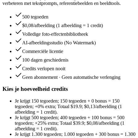
verbeteren met tekstprompts, referentiebeelden en beeldtools.
500 tegoeden
$0,08/afbeelding (1 afbeelding = 1 credit)
Volledige foto-effectenbibliotheek
AI-afbeeldingsstudio (No Watermark)
Commerciële licentie
100 dagen geschiedenis
Credits verlopen nooit
Geen abonnement · Geen automatische verlenging
Kies je hoeveelheid credits
Je krijgt
150 tegoeden
;
150 tegoeden
+
0
bonus
=
150
tegoeden
;
+0%
extra
;
Totaal
$
19.9
;
$0,13/afbeelding (1
afbeelding = 1 credit)
.
Je krijgt
500 tegoeden
;
400 tegoeden
+
100
bonus
=
500
tegoeden
;
+25%
extra
;
Totaal
$
39.9
;
$0,08/afbeelding (1
afbeelding = 1 credit)
.
Je krijgt
1.300 tegoeden
;
1.000 tegoeden
+
300
bonus
=
1.300