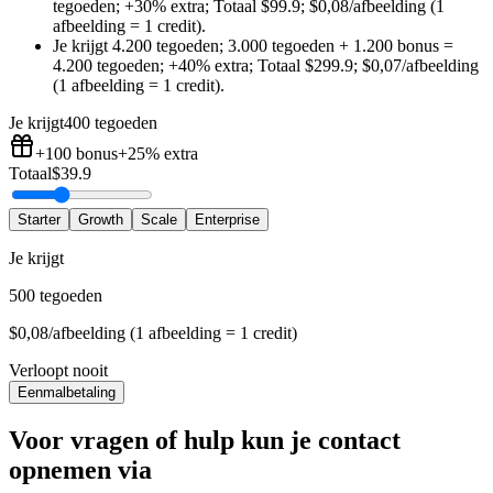
tegoeden
;
+30%
extra
;
Totaal
$
99.9
;
$0,08/afbeelding (1
afbeelding = 1 credit)
.
Je krijgt
4.200 tegoeden
;
3.000 tegoeden
+
1.200
bonus
=
4.200 tegoeden
;
+40%
extra
;
Totaal
$
299.9
;
$0,07/afbeelding
(1 afbeelding = 1 credit)
.
Je krijgt
400 tegoeden
+100
bonus
+25%
extra
Totaal
$
39.9
Starter
Growth
Scale
Enterprise
Je krijgt
500 tegoeden
$0,08/afbeelding (1 afbeelding = 1 credit)
Verloopt nooit
Eenmalbetaling
Voor vragen of hulp kun je contact
opnemen via