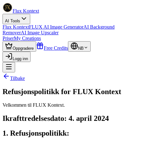
Flux Kontext
AI Tools
Flux Kontext
FLUX AI Image Generator
AI Background
Remover
AI Image Upscaler
Priser
My Creations
Free Credits
Oppgradere
NB
Logg inn
Tilbake
Refusjonspolitikk for FLUX Kontext
Velkommen til FLUX Kontext.
Ikrafttredelsesdato: 4. april 2024
1. Refusjonspolitikk: