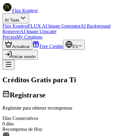
Flux Kontext
AI Tools
Flux Kontext
FLUX AI Image Generator
AI Background
Remover
AI Image Upscaler
Precios
My Creations
Free Credits
Actualizar
ES
Iniciar sesión
Créditos Gratis para Ti
Registrarse
Regístrate para obtener recompensas
Días Consecutivos
0
días
Recompensa de Hoy