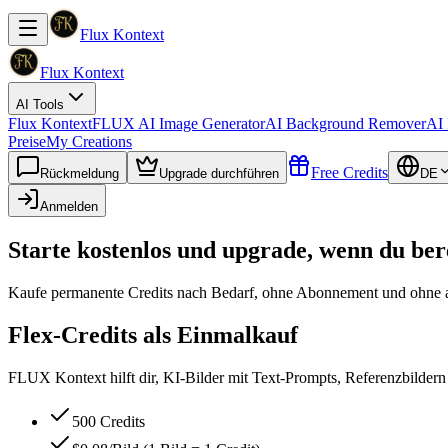
Flux Kontext
Flux Kontext
AI Tools
Flux Kontext
FLUX AI Image Generator
AI Background Remover
AI 
Preise
My Creations
Free Credits
Rückmeldung
Upgrade durchführen
DE
Anmelden
Starte kostenlos und upgrade, wenn du bere
Kaufe permanente Credits nach Bedarf, ohne Abonnement und ohne 
Flex-Credits als Einmalkauf
FLUX Kontext hilft dir, KI-Bilder mit Text-Prompts, Referenzbildern u
500 Credits