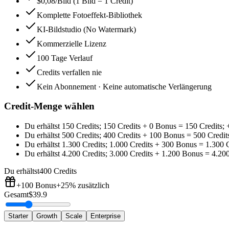
$0,08/Bild (1 Bild = 1 Credit)
Komplette Fotoeffekt-Bibliothek
KI-Bildstudio (No Watermark)
Kommerzielle Lizenz
100 Tage Verlauf
Credits verfallen nie
Kein Abonnement · Keine automatische Verlängerung
Credit-Menge wählen
Du erhältst
150 Credits
;
150 Credits
+
0
Bonus
=
150 Credits
;
Du erhältst
500 Credits
;
400 Credits
+
100
Bonus
=
500 Credit
Du erhältst
1.300 Credits
;
1.000 Credits
+
300
Bonus
=
1.300 C
Du erhältst
4.200 Credits
;
3.000 Credits
+
1.200
Bonus
=
4.200
Du erhältst
400 Credits
+100
Bonus
+25%
zusätzlich
Gesamt
$
39.9
Starter
Growth
Scale
Enterprise