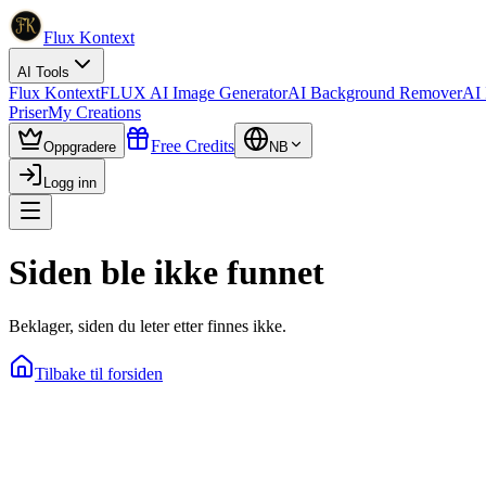
Flux Kontext
AI Tools
Flux Kontext
FLUX AI Image Generator
AI Background Remover
AI 
Priser
My Creations
Free Credits
Oppgradere
NB
Logg inn
Siden ble ikke funnet
Beklager, siden du leter etter finnes ikke.
Tilbake til forsiden